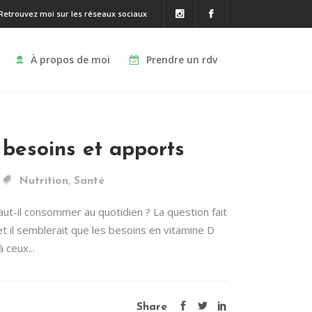
Retrouvez moi sur les réseaux sociaux
À propos de moi
Prendre un rdv
 besoins et apports
,
Nutrition
Santé
ut-il consommer au quotidien ? La question fait
t il semblerait que les besoins en vitamine D
 ceux...
Share