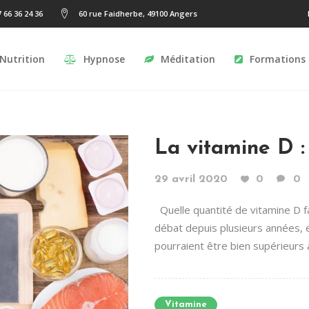
7 66 36 24 36
60 rue Faidherbe, 49100 Angers
Nutrition
Hypnose
Méditation
Formations
La vitamine D :
29 avril 2020
0
0
Quelle quantité de vitamine D fa
débat depuis plusieurs années, e
pourraient être bien supérieurs à
Vitamine