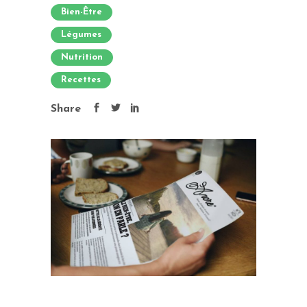
Bien-Être
Légumes
Nutrition
Recettes
Share