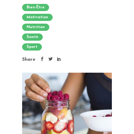
Bien-Être
Motivation
Nutrition
Santé
Sport
Share